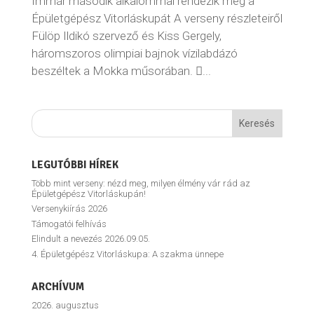
Immár második alkalommal rendezik meg a
Épületgépész Vitorláskupát A verseny részleteiről
Fülöp Ildikó szervező és Kiss Gergely,
háromszoros olimpiai bajnok vízilabdázó
beszéltek a Mokka műsorában. ...
LEGUTÓBBI HÍREK
Több mint verseny: nézd meg, milyen élmény vár rád az
Épületgépész Vitorláskupán!
Versenykiírás 2026
Támogatói felhívás
Elindult a nevezés 2026.09.05.
4. Épületgépész Vitorláskupa: A szakma ünnepe
ARCHÍVUM
2026. augusztus