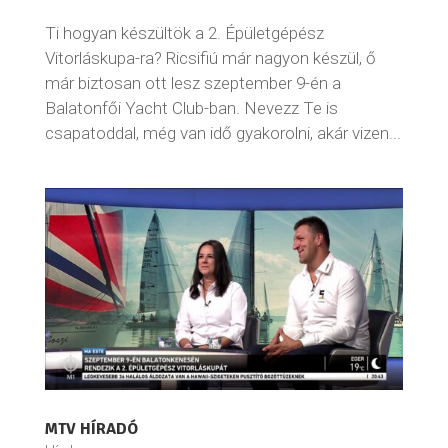
Ti hogyan készültök a 2. Épületgépész
Vitorláskupa-ra? Ricsifiú már nagyon készül, ő
már biztosan ott lesz szeptember 9-én a
Balatonfői Yacht Club-ban. Nevezz Te is
csapatoddal, még van idő gyakorolni, akár vizen...
MTV HÍRADÓ