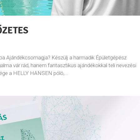
ŐZETES
kupa Ajándékcsomagja? Készülj a harmadik Épületgépész
galma vár rád, hanem fantasztikus ajándékokkal teli nevezési
sége a HELLY HANSEN póló,...