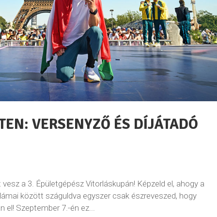
TEN: VERSENYZŐ ÉS DÍJÁTADÓ
vesz a 3. Épületgépész Vitorláskupán! Képzeld el, ahogy a
hullámai között száguldva egyszer csak észreveszed, hogy
 el! Szeptember 7.-én ez...