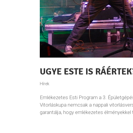
UGYE ESTE IS RÁÉRTE
Hírek
Emlékezetes Esti Program a 3. Épületgépész
Vitorláskupa nemcsak a nappali vitorlásver
garantálja, hogy emlékezetes élményekkel té