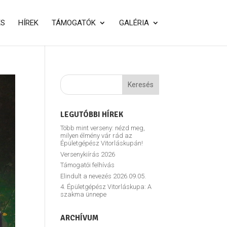
ÉS
HÍREK
TÁMOGATÓK
GALÉRIA
LEGUTÓBBI HÍREK
Több mint verseny: nézd meg,
milyen élmény vár rád az
Épületgépész Vitorláskupán!
Versenykiírás 2026
Támogatói felhívás
Elindult a nevezés 2026.09.05.
4. Épületgépész Vitorláskupa: A
szakma ünnepe
ARCHÍVUM