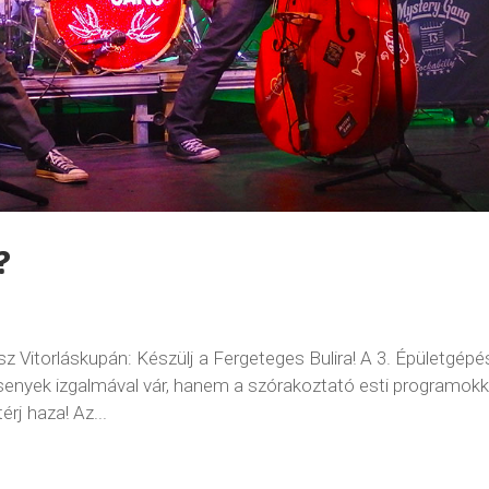
K?
 Vitorláskupán: Készülj a Fergeteges Bulira! A 3. Épületgépé
senyek izgalmával vár, hanem a szórakoztató esti programokka
rj haza! Az...