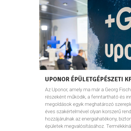
UPONOR ÉPÜLETGÉPÉSZETI KF
Az Uponor, amely ma már a Georg Fische
részeként működik, a fenntartható és in
megoldások egyik meghatározó szereplő
éves szakértelmével olyan korszerű rend
hozzájárulnak az energiahatékony, bizt
épületek megvalósításához. Termékkíná