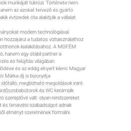
ciók munkáját tükrözi. Története nem
hanem az azokat tervező és gyártó
kik évtizedek óta alakítják a vállalat
mányokat modern technológiával
van hozzájárul a tudatos vízhasználathoz
 otthonok kialakításához. A MOFÉM
, hanem egy stabil partner a
zés és felújítás világában.
ődése és az eddig elnyert kilenc Magyar
 Márka díj is bizonyítja
 időtálló, megbízható megoldások iránt.
ürdőszobabútorok és WC kerámiák
ó szereplővé vált: olyan rendszereket
iót és tervezési szabadságot adnak
ből élményt szeretnének formálni.