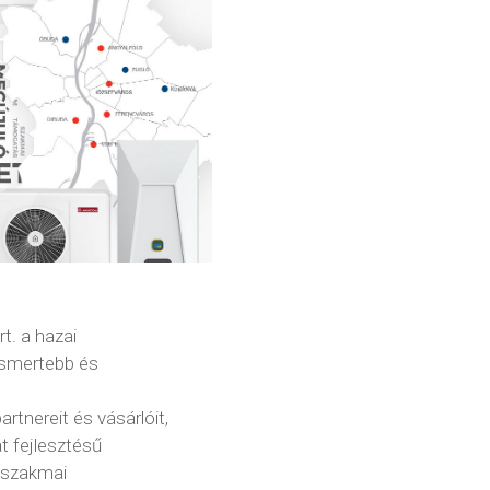
t. a hazai
ismertebb és
rtnereit és vásárlóit,
t fejlesztésű
t szakmai