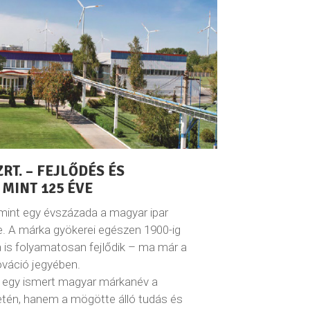
T. – FEJLŐDÉS ÉS
 MINT 125 ÉVE
nt egy évszázada a magyar ipar
. A márka gyökerei egészen 1900-ig
a is folyamatosan fejlődik – ma már a
ováció jegyében.
gy ismert magyar márkanév a
etén, hanem a mögötte álló tudás és