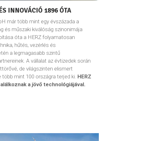
ÉS INNOVÁCIÓ 1896 ÓTA
H már több mint egy évszázada a
 és műszaki kiválóság szinonimája
lapítása óta a HERZ folyamatosan
chnika, hűtés, vezérlés és
letén a legmagasabb szintű
tnereinek. A vállalat az évtizedek során
törővé, de világszinten elismert
te több mint 100 országra terjed ki.
HERZ
találkoznak a jövő technológiájával.