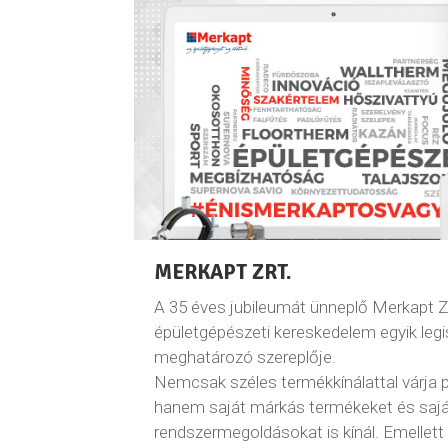
MERKAPT ZRT.
A 35 éves jubileumát ünneplő Merkapt Zr
épületgépészeti kereskedelem egyik leg
meghatározó szereplője.
Nemcsak széles termékkínálattal várja pa
hanem saját márkás termékeket és sajá
rendszermegoldásokat is kínál. Emellet