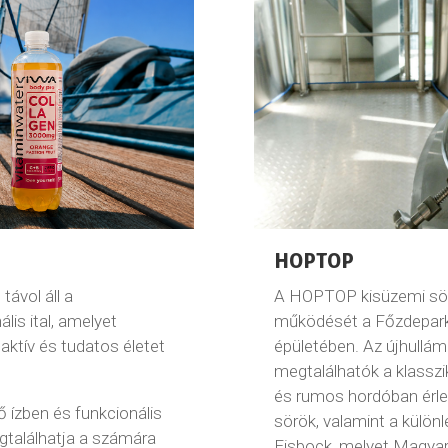
HOPTOP
távol áll a
A HOPTOP kisüzemi sö
is ital, amelyet
működését a Főzdeparkba
 aktív és tudatos életet
épületében. Az újhullá
megtalálhatók a klasszi
és rumos hordóban érle
ő ízben és funkcionális
sörök, valamint a külön
gtalálhatja a számára
Eisbock, melyet Magyar