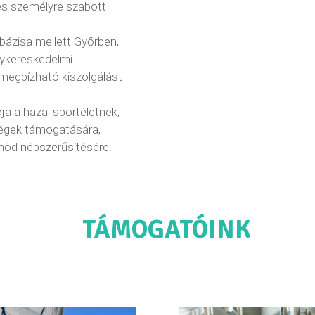
és személyre szabott
 bázisa mellett Győrben,
ykereskedelmi
 megbízható kiszolgálást
ja a hazai sportéletnek,
tségek támogatására,
mód népszerűsítésére.
TÁMOGATÓINK