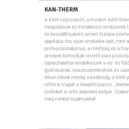
KAN-THERM
A KAN cégcsoport, a modern KAN-ther
megoldások és installációs rendszerek t
és beszállítójaként ismert Európa-szerte
alapítása óta olyan értékekre épít, mint 
professzionalizmus, a minőség és a fol
amelyek biztosítják vezető piaci pozíció
tapasztalattal rendelkezünk a víz- és fű
gyártásának, összeszerelésének és üze
Mivel célunk mindig a kiválóság, a KAN
nőtte ki magát a telepítői piacon. Jelen
jövőnket is erős alapokra építjük. Szake
meg minket bizalmukkal!