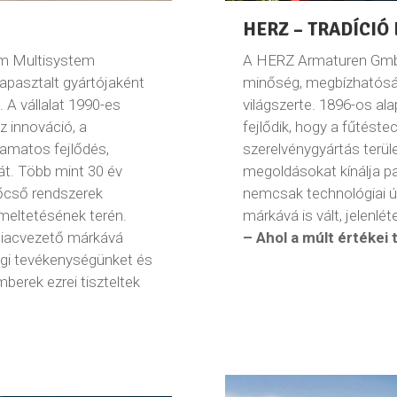
HERZ – TRADÍCIÓ 
m Multisystem
A HERZ Armaturen Gmb
apasztalt gyártójaként
minőség, megbízhatóság
. A vállalat 1990-es
világszerte. 1896-os a
az innováció, a
fejlődik, hogy a fűtéste
yamatos fejlődés,
szerelvénygyártás terü
ját. Több mint 30 év
megoldásokat kínálja par
tőcső rendszerek
nemcsak technológiai út
meltetésének terén.
márkává is vált, jelenlé
 piacvezető márkává
– Ahol a múlt értékei 
legi tevékenységünket és
mberek ezrei tiszteltek