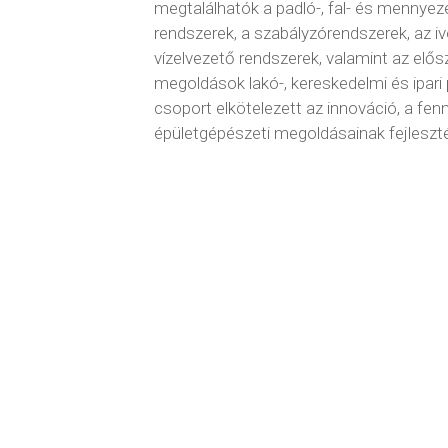
megtalálhatók a padló-, fal- és mennyez
rendszerek, a szabályzórendszerek, az ivó
vízelvezető rendszerek, valamint az elős
megoldások lakó-, kereskedelmi és ipari
csoport elkötelezett az innováció, a fen
épületgépészeti megoldásainak fejleszté