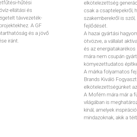
etfűtési-hűtési
elkötelezettség generá
víz-ellátási és
csak a csaptelepekről, 
zigetelt távvezeték-
szakemberekről is szól, a
 projektekhez. A GF
fejlődését.
ntarthatóság és a jövő
A hazai gyártási hagyo
se iránt.
ötvözve, a vállalat aktí
és az energiatakarékos
mára nem csupán gyártó
környezettudatos építke
A márka folyamatos fejl
Brands Kiváló Fogyasztói
elkötelezettségünket az
A Mofém mára már a f
világában is meghatároz
kínál, amelyek inspirác
mindazoknak, akik a tér