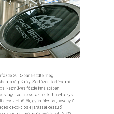
rfőzde 2016-ban kezdte meg
n, a régi Királyi Sörfőzde történelmi
mos, kézműves főzde kínálatában
kus lager és ale sörök mellett a whiskys
lt desszertsörök, gyümölcsös „savanyú”
leges dekokciós eljárással készülő
országon kizárólag ők gyártanak. 2023