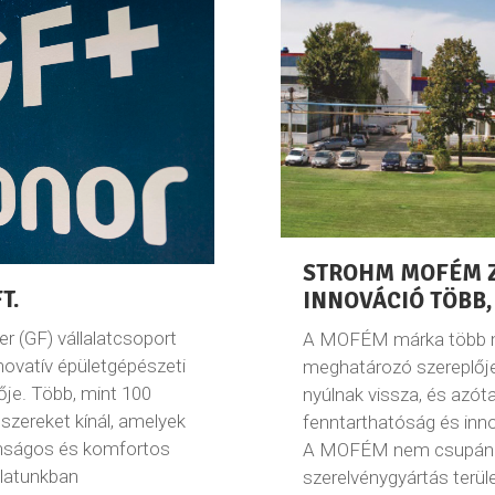
STROHM MOFÉM ZR
T.
INNOVÁCIÓ TÖBB,
r (GF) vállalatcsoport
A MOFÉM márka több mi
novatív épületgépészeti
meghatározó szereplője
je. Több, mint 100
nyúlnak vissza, és azót
szereket kínál, amelyek
fenntarthatóság és inn
onságos és komfortos
A MOFÉM nem csupán e
latunkban
szerelvénygyártás terül