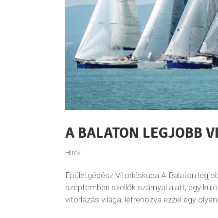
A BALATON LEGJOBB 
Hírek
Épületgépész Vitorláskupa:A Balaton legjob
szeptemberi szellők szárnyai alatt, egy kül
vitorlázás világa, létrehozva ezzel egy olya