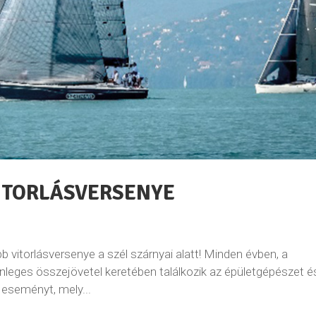
VITORLÁSVERSENYE
b vitorlásversenye a szél szárnyai alatt! Minden évben, a
önleges összejövetel keretében találkozik az épületgépészet é
n eseményt, mely...