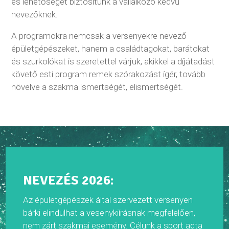
és lehetőséget biztosítunk a vállalkozó kedvű
nevezőknek.
A programokra nemcsak a versenyekre nevező
épületgépészeket, hanem a családtagokat, barátokat
és szurkolókat is szeretettel várjuk, akikkel a díjátadást
követő esti program remek szórakozást ígér, tovább
növelve a szakma ismertségét, elismertségét.
NEVEZÉS 2026:
Az épületgépészek által szervezett versenyen
bárki elindulhat a vesenykiírásnak megfelelően,
nem zárt szakmai esemény. Célunk a sport adta