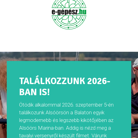
TALÁLKOZZUNK 2026-
BAN IS!
Ötödik alkalommal 2026. szeptember 5-én
találkozunk Alsóörsön a Balaton egyik
legmodernebb és legszebb kikötőjében az ​
Alsóörs Marina-ban.​ Addig is nézd meg a
tavalyi versenyről készült filmet. Várunk