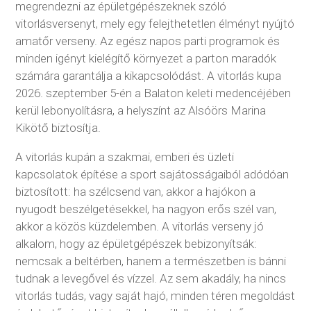
megrendezni az épületgépészeknek szóló
vitorlásversenyt, mely egy felejthetetlen élményt nyújtó
amatőr verseny. Az egész napos parti programok és
minden igényt kielégítő környezet a parton maradók
számára garantálja a kikapcsolódást. A vitorlás kupa
2026. szeptember 5-én a Balaton keleti medencéjében
kerül lebonyolításra, a helyszínt az Alsóörs Marina
Kikötő biztosítja.
A vitorlás kupán a szakmai, emberi és üzleti
kapcsolatok építése a sport sajátosságaiból adódóan
biztosított: ha szélcsend van, akkor a hajókon a
nyugodt beszélgetésekkel, ha nagyon erős szél van,
akkor a közös küzdelemben. A vitorlás verseny jó
alkalom, hogy az épületgépészek bebizonyítsák:
nemcsak a beltérben, hanem a természetben is bánni
tudnak a levegővel és vízzel. Az sem akadály, ha nincs
vitorlás tudás, vagy saját hajó, minden téren megoldást