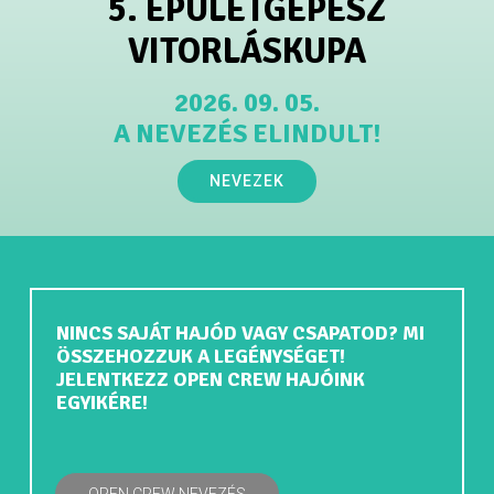
5. ÉPÜLETGÉPÉSZ
VITORLÁSKUPA
2026. 09. 05.
A NEVEZÉS ELINDULT!
NEVEZEK
NINCS SAJÁT HAJÓD VAGY CSAPATOD? MI
ÖSSZEHOZZUK A LEGÉNYSÉGET!
JELENTKEZZ OPEN CREW HAJÓINK
EGYIKÉRE!