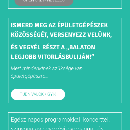
OPEN CREW NEVEZÉS
ISMERD MEG AZ ÉPÜLETGÉPÉSZEK
KÖZÖSSÉGÉT, VERSENYEZZ VELÜNK,
ÉS VEGYÉL RÉSZT A „BALATON
LEGJOBB VITORLÁSBULIJÁN!”
Mert mindenkinek szüksége van
épületgépészre…
TUDNIVALÓK / GYIK
Egész napos programokkal, koncerttel,
szinvonalas nevezési csomaggal, és