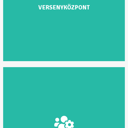
2026. 09. 05. 07:30-9:00 között
VERSENYKÖZPONT
vitorlaskupa@sportagvalaszto.hu
Kérdés esetén forduljanak hozzánk bizalommal!
Épületgépész Sport Alapítvány

Fülöp Ildikó – Főszervező
+36 20 625 9999