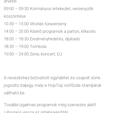
átvétel
09:00 – 09:30 Kormányos értekezlet, versenyzők
köszöntése
10:30 – 15:00 Vitorlás túraverseny
14:00 – 20:00 Kísérő programok a parton, étkezés
18:00 – 18:30 Eredményhirdetés, díjátadó
18:30 – 19:00 Tombola
19:00 – 24:00 Zene, koncert, DJ
A nevezéshez biztosított egytálétel, és csapolt sörre
jogosító italjegy, mely a HopTop sörfőzde standjánál
váltható be.
További izgalmas programok még szervezés alatt!
Látogass vissza az oldalra később!