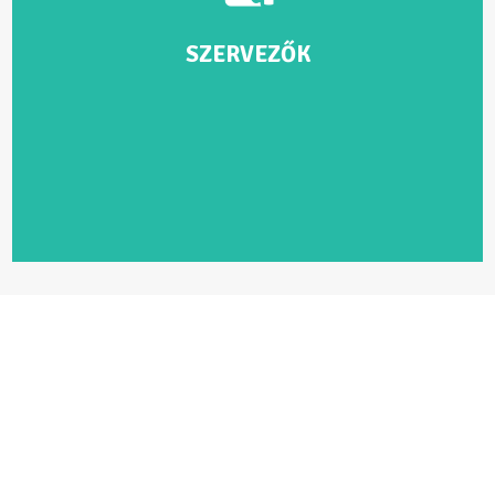
fulop@merkapt.hu
SZERVEZŐK
Nagy Sportágválasztó, BBU Nonprofit Kft.
Merkapt SE – Sailing Team
1106 Budapest, Maglódi út 12/B