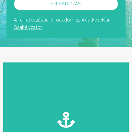
FELIRATKOZÁS
A feliratkozással elfogadom az
Adatkezelési
Szabályzatot
Alsóörs Marina Yacht Kikötő
8226 Alsóörs, Vasút u. 7.

Kikötő elérhetősége: Tel: +36 30 312 1115
Helyszíni nevezés: