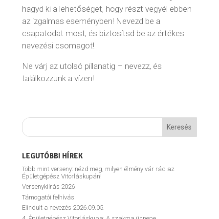
hagyd ki a lehetőséget, hogy részt vegyél ebben
az izgalmas eseményben! Nevezd be a
csapatodat most, és biztosítsd be az értékes
nevezési csomagot!
Ne várj az utolsó pillanatig – nevezz, és
találkozzunk a vízen!
LEGUTÓBBI HÍREK
Több mint verseny: nézd meg, milyen élmény vár rád az
Épületgépész Vitorláskupán!
Versenykiírás 2026
Támogatói felhívás
Elindult a nevezés 2026.09.05.
4. Épületgépész Vitorláskupa: A szakma ünnepe