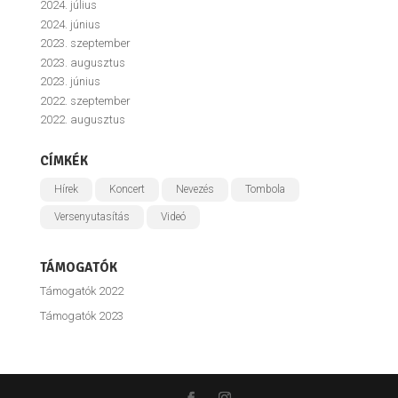
2024. július
2024. június
2023. szeptember
2023. augusztus
2023. június
2022. szeptember
2022. augusztus
CÍMKÉK
Hírek
Koncert
Nevezés
Tombola
Versenyutasítás
Videó
TÁMOGATÓK
Támogatók 2022
Támogatók 2023