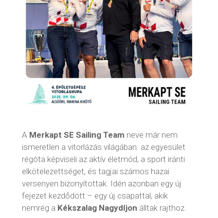
A
Merkapt SE Sailing Team
neve már nem
ismeretlen a vitorlázás világában: az egyesület
régóta képviseli az aktív életmód, a sport iránti
elkötelezettséget, és tagjai számos hazai
versenyen bizonyítottak. Idén azonban egy új
fejezet kezdődött – egy új csapattal, akik
nemrég a
Kékszalag Nagydíjon
álltak rajthoz.