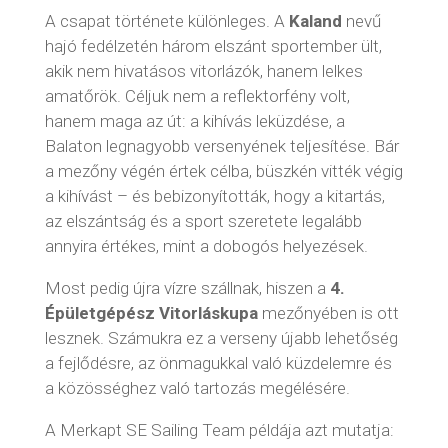
A csapat története különleges. A
Kaland
nevű
hajó fedélzetén három elszánt sportember ült,
akik nem hivatásos vitorlázók, hanem lelkes
amatőrök. Céljuk nem a reflektorfény volt,
hanem maga az út: a kihívás leküzdése, a
Balaton legnagyobb versenyének teljesítése. Bár
a mezőny végén értek célba, büszkén vitték végig
a kihívást – és bebizonyították, hogy a kitartás,
az elszántság és a sport szeretete legalább
annyira értékes, mint a dobogós helyezések.
Most pedig újra vízre szállnak, hiszen a
4.
Épületgépész Vitorláskupa
mezőnyében is ott
lesznek. Számukra ez a verseny újabb lehetőség
a fejlődésre, az önmagukkal való küzdelemre és
a közösséghez való tartozás megélésére.
A Merkapt SE Sailing Team példája azt mutatja: