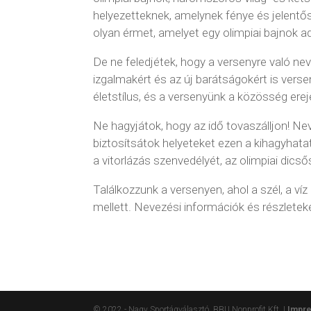
helyezetteknek, amelynek fénye és jelentős
olyan érmet, amelyet egy olimpiai bajnok a
De ne feledjétek, hogy a versenyre való ne
izgalmakért és az új barátságokért is vers
életstílus, és a versenyünk a közösség ere
Ne hagyjátok, hogy az idő tovaszálljon! Ne
biztosítsátok helyeteket ezen a kihagyhat
a vitorlázás szenvedélyét, az olimpiai dics
Találkozzunk a versenyen, ahol a szél, a víz
mellett. Nevezési információk és részletek
© 2022 - Nagy Sportágválasztó, BBU Nonprofit Kft. |
Impr