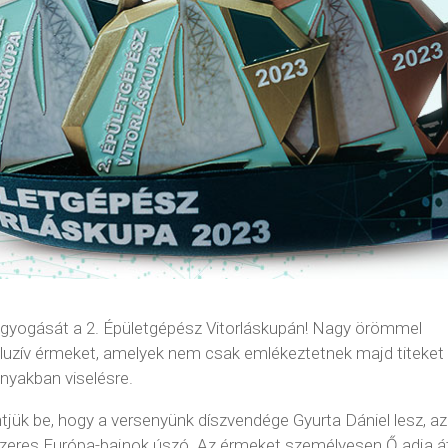
 ragyogását a 2. Épületgépész Vitorláskupán! Nagy örömmel
kluzív érmeket, amelyek nem csak emlékeztetnek majd titeket
 nyakban viselésre.
jük be, hogy a versenyünk díszvendége Gyurta Dániel lesz, az
tszeres Európa-bajnok úszó. Az érmeket személyesen Ő adja á