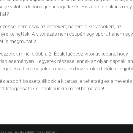
ége valóban különlegesnek ígérkezik. Hiszen ki ne akarna egy
d át?
vezéssel nem csak az érmekért, hanem a kihívásokért, az
enyre kelhettek. A vitorlázás nem csupán egy sport, hanem eg
jét is megmutatja.
vezzetek minél előbb a 2. Épületgépész Vitorláskupára, hogy
atlan eseményen. Legyetek részesei ennek az olyan napnak, a
őséget és a barátságokat ötvözi, és hozzátok ki belőle a legjob
 és a sport összetalálkozik a kitartás, a tehetség és a nevetés
ért látogassatok el honlapunkra minél hamarabb!
esszum
|
Adatvédelmi Szabályzat
|