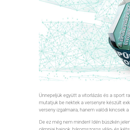
Ünnepeljük együtt a vitorlázás és a sport
mutatjuk be nektek a versenyre készült ex
verseny izgalmaira, hanem valódi kincsek a
De ez még nem minden! Idén büszkén jelent
olimpiai bajnok, háromszoros világ- és ké