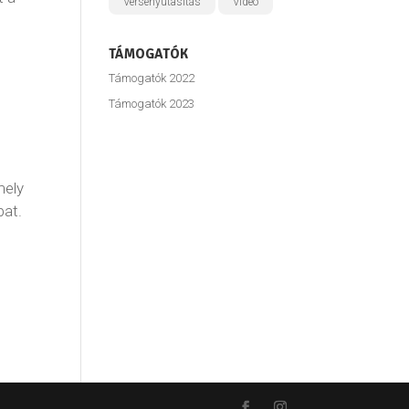
Versenyutasítás
Videó
TÁMOGATÓK
Támogatók 2022
y
Támogatók 2023
mely
bat.