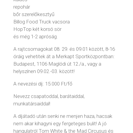
repohár
bőr szerelőkesztyű
Billog Food Truck vacsora
HopTop két korsó sör
és még 1-2 apróság.
A rajtcsomagokat 08. 29. és 09.01 között, 8-16
óráig vehetitek át a Merkapt Sportközpontban:
Budapest, 1106 Maglódi út 12./a., vagy a
helyszínen 09.02.-03. között!
A nevezési díj: 15.000 Ft/fő
Nevezz csapatoddal, barátaiddal,
munkatársaiddal!
A díjátadó után senki ne menjen haza, hacsak
nem akar kihagyni egy fergeteges bulit! A jó
hangulatról Tom White & the Mad Circusus és