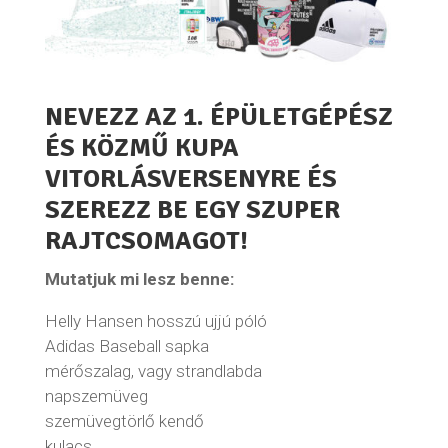
NEVEZZ AZ 1. ÉPÜLETGÉPÉSZ
ÉS KÖZMŰ KUPA
VITORLÁSVERSENYRE ÉS
SZEREZZ BE EGY SZUPER
RAJTCSOMAGOT!
Mutatjuk mi lesz benne:
Helly Hansen hosszú ujjú póló
Adidas Baseball sapka
mérőszalag, vagy strandlabda
napszemüveg
szemüvegtörlő kendő
kulacs