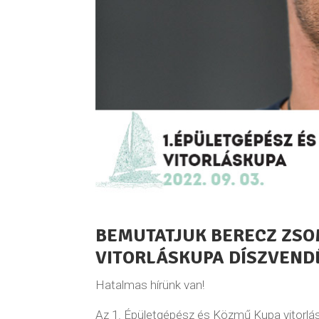
BEMUTATJUK BERECZ ZSOM
VITORLÁSKUPA DÍSZVEND
Hatalmas hírünk van!
Az 1. Épületgépész és Közmű Kupa vitorlás