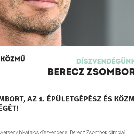
BORT, AZ 1. ÉPÜLETGÉPÉSZ ÉS KÖZ
ÉGÉT!
verseny hivatalos díszvendége: Berecz Zsombor, olimpiai