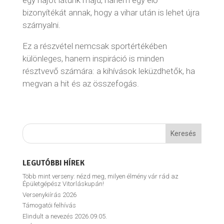
egy hajót látunk majd, hanem egy élő
bizonyítékát annak, hogy a vihar után is lehet újra
szárnyalni.
Ez a részvétel nemcsak sportértékében
különleges, hanem inspiráció is minden
résztvevő számára: a kihívások leküzdhetők, ha
megvan a hit és az összefogás.
LEGUTÓBBI HÍREK
Több mint verseny: nézd meg, milyen élmény vár rád az
Épületgépész Vitorláskupán!
Versenykiírás 2026
Támogatói felhívás
Elindult a nevezés 2026.09.05.