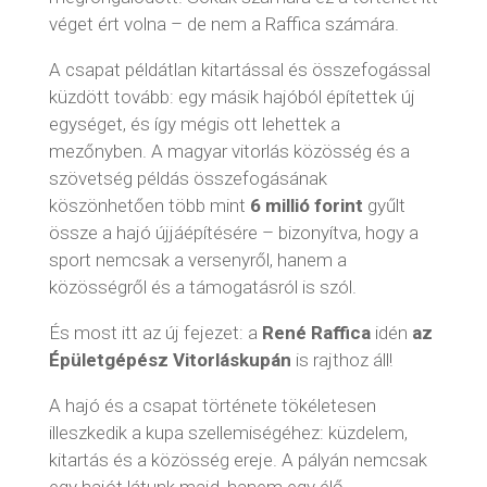
véget ért volna – de nem a Raffica számára.
A csapat példátlan kitartással és összefogással
küzdött tovább: egy másik hajóból építettek új
egységet, és így mégis ott lehettek a
mezőnyben. A magyar vitorlás közösség és a
szövetség példás összefogásának
köszönhetően több mint
6 millió forint
gyűlt
össze a hajó újjáépítésére – bizonyítva, hogy a
sport nemcsak a versenyről, hanem a
közösségről és a támogatásról is szól.
És most itt az új fejezet: a
René Raffica
idén
az
Épületgépész Vitorláskupán
is rajthoz áll!
A hajó és a csapat története tökéletesen
illeszkedik a kupa szellemiségéhez: küzdelem,
kitartás és a közösség ereje. A pályán nemcsak