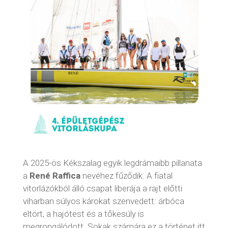
A 2025-ös Kékszalag egyik legdrámaibb pillanata
a
René Raffica
nevéhez fűződik. A fiatal
vitorlázókból álló csapat liberája a rajt előtti
viharban súlyos károkat szenvedett: árbóca
eltört, a hajótest és a tőkesúly is
megrongálódott. Sokak számára ez a történet itt