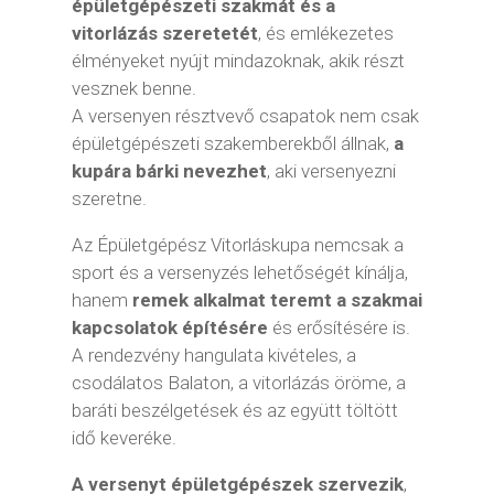
épületgépészeti szakmát és a
vitorlázás szeretetét
, és emlékezetes
élményeket nyújt mindazoknak, akik részt
vesznek benne.
A versenyen résztvevő csapatok nem csak
épületgépészeti szakemberekből állnak,
a
kupára bárki nevezhet
, aki versenyezni
szeretne.
Az Épületgépész Vitorláskupa nemcsak a
sport és a versenyzés lehetőségét kínálja,
hanem
remek alkalmat teremt a szakmai
kapcsolatok építésére
és erősítésére is.
A rendezvény hangulata kivételes, a
csodálatos Balaton, a vitorlázás öröme, a
baráti beszélgetések és az együtt töltött
idő keveréke.
A versenyt épületgépészek szervezik
,