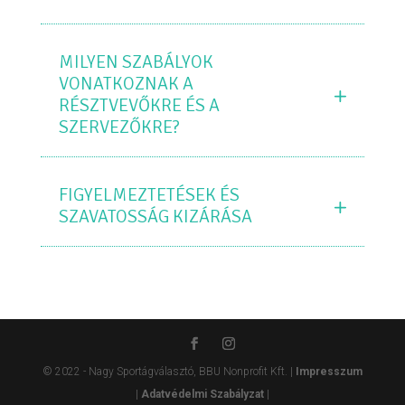
MILYEN SZABÁLYOK
VONATKOZNAK A
RÉSZTVEVŐKRE ÉS A
SZERVEZŐKRE?
FIGYELMEZTETÉSEK ÉS
SZAVATOSSÁG KIZÁRÁSA
© 2022 - Nagy Sportágválasztó, BBU Nonprofit Kft. |
Impresszum
|
Adatvédelmi Szabályzat
|