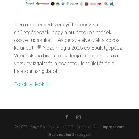
Idén már negyedszer gyűltek össze az
épületgépészek, hogy a hullámokon mérjék
össze tudásukat – és persze élvezzék a közös
kalandot. 🎥 Nézd meg a 2025-ös Épületgépész
Vitorláskupa hivatalos videóját, és éld át újra a
verseny izgalmát, a csapatok lendületét és a
balatoni hangulatot!
Fotók, videók itt
© 2022 - Nagy Sportágválasztó, BBU Nonprofit Kft. |
Impresszum
|
Adatvédelmi Szabályzat
|